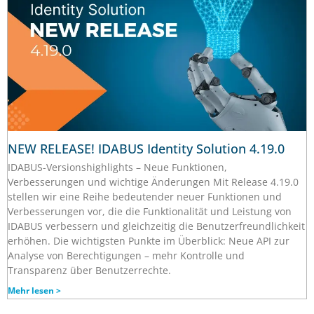
NEW RELEASE! IDABUS Identity Solution 4.19.0
IDABUS-Versionshighlights – Neue Funktionen,
Verbesserungen und wichtige Änderungen Mit Release 4.19.0
stellen wir eine Reihe bedeutender neuer Funktionen und
Verbesserungen vor, die die Funktionalität und Leistung von
IDABUS verbessern und gleichzeitig die Benutzerfreundlichkeit
erhöhen. Die wichtigsten Punkte im Überblick: Neue API zur
Analyse von Berechtigungen – mehr Kontrolle und
Transparenz über Benutzerrechte.
Mehr lesen >