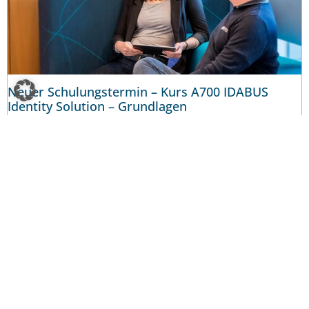
Neuer Schulungstermin – Kurs A700 IDABUS
Identity Solution – Grundlagen
Jetzt anmelden! Neuer Schulungstermin: 13. bis 16. November
2023 Möchten Sie in die Welt des modernen
Identitätsmanagements eintauchen und Ihr Wissen in diesem
Bereich erweitern? Dann ist unser IDABUS Identity Solution –
Foundation Training A700 genau das Richtige für Sie! In nur
vier Tagen führt Sie unser erfahrener Trainer Tobias Sander in
Mehr lesen >