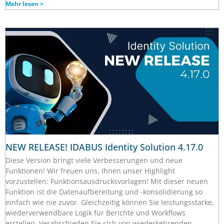
Mehr lesen >
NEW RELEASE! IDABUS Identity Solution 4.17.0
Diese Version bringt viele Verbesserungen und neue
Funktionen! Wir freuen uns, Ihnen unser Highlight
vorzustellen: Funktionsausdrucksvorlagen! Mit dieser neuen
Funktion ist die Datenaufbereitung und -konsolidierung so
einfach wie nie zuvor. Gleichzeitig können Sie leistungsstarke,
wiederverwendbare Logik für Berichte und Workflows
erstellen. Verabschieden Sie sich von wiederkehrenden