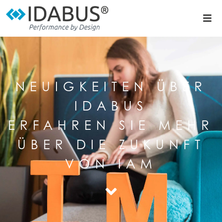
NEUIGKEITEN ÜBER
IDABUS
ERFAHREN SIE MEHR
ÜBER DIE ZUKUNFT
VON IAM