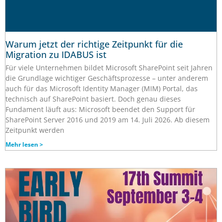
Warum jetzt der richtige Zeitpunkt für die
Migration zu IDABUS ist
Für viele Unternehmen bildet Microsoft SharePoint seit Jahren
die Grundlage wichtiger Geschäftsprozesse – unter anderem
auch für das Microsoft Identity Manager (MIM) Portal, das
technisch auf SharePoint basiert. Doch genau dieses
Fundament läuft aus: Microsoft beendet den Support für
SharePoint Server 2016 und 2019 am 14. Juli 2026. Ab diesem
Zeitpunkt werden
Mehr lesen >