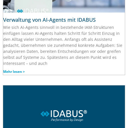
Verwaltung von AI-Agents mit IDABUS
Wie sich AI-Agents sinnvoll in bestehende IAM-Strukturen
einfügen lassen AI-Agents halten Schritt für Schritt Einzug in
den Alltag vieler Unternehmen. Anfangs oft als Assistenz
gedacht, übernehmen sie zunehmend konkrete Aufgaben: Sie
analysieren Daten, bereiten Entscheidungen vor oder greifen
selbst auf Systeme zu. Spätestens an diesem Punkt wird es
interessant – und auch
Mehr lesen >