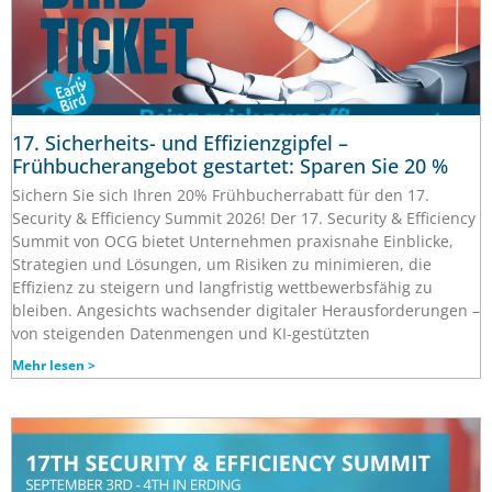
17. Sicherheits- und Effizienzgipfel –
Frühbucherangebot gestartet: Sparen Sie 20 %
Sichern Sie sich Ihren 20% Frühbucherrabatt für den 17.
Security & Efficiency Summit 2026! Der 17. Security & Efficiency
Summit von OCG bietet Unternehmen praxisnahe Einblicke,
Strategien und Lösungen, um Risiken zu minimieren, die
Effizienz zu steigern und langfristig wettbewerbsfähig zu
bleiben. Angesichts wachsender digitaler Herausforderungen –
von steigenden Datenmengen und KI-gestützten
Mehr lesen >