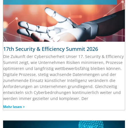
17th Security & Efficiency Summit 2026
Die Zukunft der Cybersicherheit Unser 17. Security & Efficiency
Summit zeigt, wie Unternehmen Risiken minimieren, Prozesse
optimieren und langfristig wettbewerbsfähig bleiben können.
Digitale Prozesse, stetig wachsende Datenmengen und der
zunehmende Einsatz künstlicher Intelligenz verändern die
Anforderungen an Unternehmen grundlegend. Gleichzeitig
entwickeln sich Cyberbedrohungen kontinuierlich weiter und
werden immer gezielter und komplexer. Der
Mehr lesen >